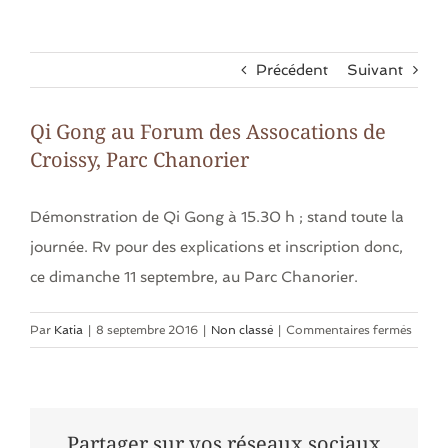
Précédent
Suivant
Qi Gong au Forum des Assocations de
Croissy, Parc Chanorier
Démonstration de Qi Gong à 15.30 h ; stand toute la
journée. Rv pour des explications et inscription donc,
ce dimanche 11 septembre, au Parc Chanorier.
sur
Par
Katia
|
8 septembre 2016
|
Non classé
|
Commentaires fermés
Qi
Gong
au
Foru
Partager sur vos réseaux sociaux