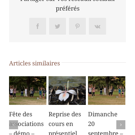
des
préférés
Assoc
de
Croiss
Facebook
Twitter
Pinterest
Vk
Parc
Chano
Articles similaires
Fête des
Reprise des
Dimanche
Co
associations
cours en
20
dé
– démo –
présentiel
septembre –
au